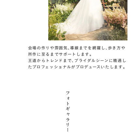
会場の作りや雰囲気､導線までを網羅し､
歩き方や
所作に至るまでサポートします｡
王道からトレンドまで､ブライダルシーンに精通し
た
プロフェッショナルがプロデュースいたします｡
フ
ォ
ト
ギ
ャ
ラ
リ
ー