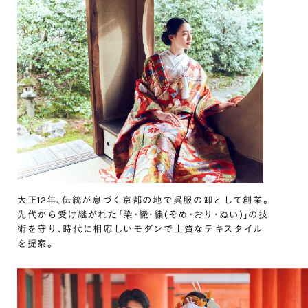
大正12年､伝統が息づく京都の地で呉服の卸として創業｡
先代から受け継がれた｢染･織･繍(そめ･おり･ぬい)｣の技
術を守り､時代に相応しいモダンで上質なテキスタイル
を提案｡