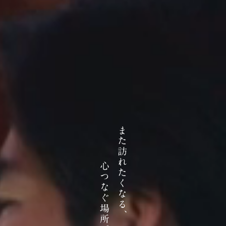
ま
た
訪
れ
心
た
つ
く
な
な
ぐ
る
場
、
所