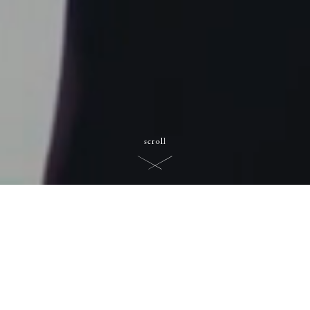
scroll
人
と
人
と
の
心
を
つ
なぐ
、
こ
こ
は
。
深
い
縁
を
つ
む
い
で
ゆく
、
美
し
く