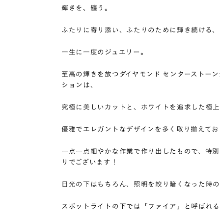
輝きを、纏う。
ふたりに寄り添い、ふたりのために輝き続ける、
一生に一度のジュエリー。
至高の輝きを放つダイヤモンド センターストー
ションは、
究極に美しいカットと、ホワイトを追求した極
優雅でエレガントなデザインを多く取り揃えてお
一点一点細やかな作業で作り出したもので、特別
りでございます！
日光の下はもちろん、照明を絞り暗くなった時
スポットライトの下では「ファイア」と呼ばれ