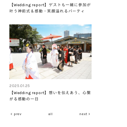
【Wedding report】ゲストも一緒に参加が
叶う神前式＆感動・笑顔溢れるパーティ
2025.01.25
【Wedding report】想いを伝えあう、心繋
がる感動の一日
<
prev
all
next
>