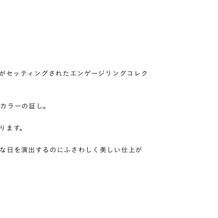
ンがセッティングされたエンゲージリングコレク
上カラーの証し。
ります。
な日を演出するのにふさわしく美しい仕上が
の
る